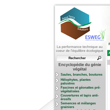
P
La performance technique au
coeur de l'équilibre écologique
A
Encyclopédie du génie
végétal
Saules, branches, boutures
Hélophytes, plantes
palustres
Fascines et géonattes pré-
végétalisées
Couvertures et tapis anti-
érosifs
Semences et mélanges
grainiers