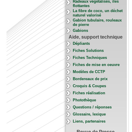
Radeaux végétalisés, îles
flottantes
La fibre de coco, un déchet
naturel valorisé
Gabion tubulaire, rouleaux
de pierre
Gabions
Aide, support technique
Dépliants
Fiches Solutions
Fiches Techniques
Fiches de mise en oeuvre
Modèles de CCTP
Bordereaux de prix
Croquis & Coupes
Fiches réalisation
Photothèque
Questions / réponses
Glossaire, lexique
Liens, partenaires
Revue de Presse