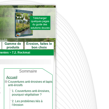
Gamme de
Érosion, faites le
produits
bon choix
anentes
>
7.2. Rockmat
Sommaire
Accueil
Couvertures anti-érosives et tapis
anti-érosifs
r
1. Couvertures anti-érosives,
à
pourquoi végétaliser ?
s
x
2. Les problèmes liés à
e
l’érosion
e