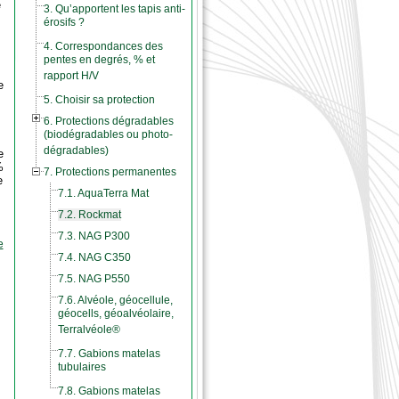
e
3. Qu’apportent les tapis anti-
érosifs ?
4. Correspondances des
pentes en degrés, % et
rapport H/V
e
5. Choisir sa protection
6. Protections dégradables
(biodégradables ou photo-
dégradables)
e
%
7. Protections permanentes
e
7.1. AquaTerra Mat
7.2. Rockmat
7.3. NAG P300
e
7.4. NAG C350
7.5. NAG P550
7.6. Alvéole, géocellule,
géocells, géoalvéolaire,
Terralvéole®
7.7. Gabions matelas
tubulaires
7.8. Gabions matelas