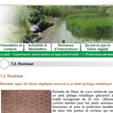
résentation et
Actualités &
Domaines
Qu’est-ce que le
contacts
Newsletters
d’interventions
Génie végétal
ccueil
>
Couvertures anti-érosives et tapis anti-érosifs
>
7. Protections perm
7.2. Rockmat
7.2. Rockmat
Bionatte, tapis de fibres végétales associé à un petit grillage métallique
Bionatte de fibres de coco renforcée pa
un petit grillage métallique galvanisé 
maille hexagonale de 25 mm. Utilisé
comme barrière pour les petits animau
fouisseurs et pour la protection durabl
de talus très pentus et rocheux qui n