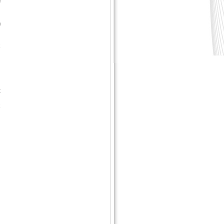
e
n
s
x
t
x