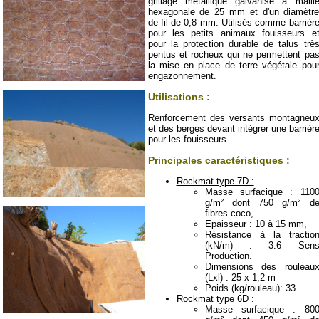
grillage métallique galvanisé à maill
hexagonale de 25 mm et d'un diamètr
de fil de 0,8 mm. Utilisés comme barrièr
pour les petits animaux fouisseurs e
pour la protection durable de talus trè
pentus et rocheux qui ne permettent pa
la mise en place de terre végétale pou
engazonnement.
Utilisations :
Renforcement des versants montagneu
et des berges devant intégrer une barrièr
pour les fouisseurs.
Principales caractéristiques :
Rockmat type 7D :
Masse surfacique : 110
g/m² dont 750 g/m² d
fibres coco,
Epaisseur : 10 à 15 mm,
Résistance à la tractio
(kN/m) : 3.6 Sen
Production.
Dimensions des rouleau
(Lxl) : 25 x 1,2 m
Poids (kg/rouleau): 33
Rockmat type 6D :
Masse surfacique : 80