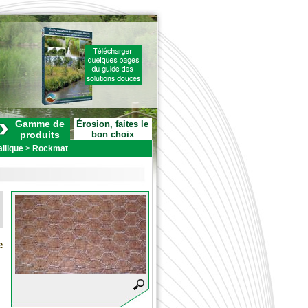
Gamme de
Érosion, faites le
produits
bon choix
llique
>
Rockmat
e
s
t