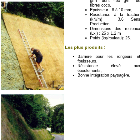
g/m² dont 450 g/m² d
fibres coco,
Epaisseur : 8 à 10 mm,
Résistance à la tractio
(kN/m) : 3.6 Sen
Production.
Dimensions des rouleau
(Lxl) : 25 x 1,2 m
Poids (kg/rouleau): 25.
Les plus produits :
Barrière pour les rongeurs e
fouisseurs,
Résistance élevé au
éboulements,
Bonne intégration paysagère.