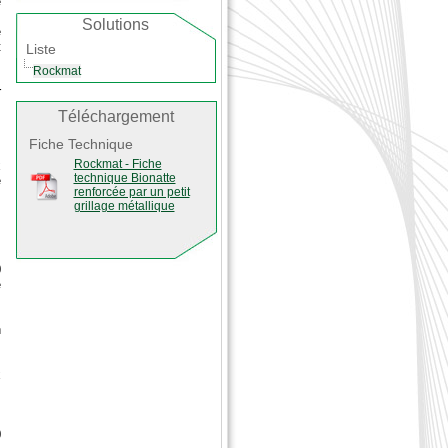
e
e
Solutions
e
t
Liste
s
Rockmat
s
r
Téléchargement
Fiche Technique
Rockmat - Fiche
x
technique Bionatte
e
renforcée par un petit
grillage métallique
0
e
n
s
x
0