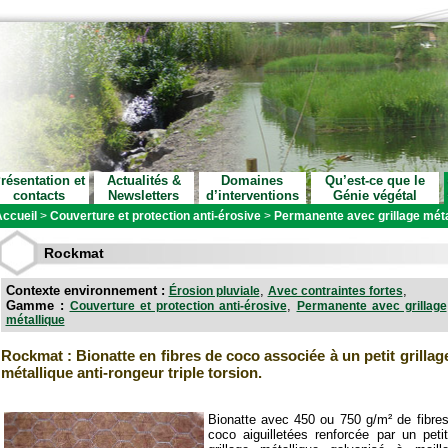
résentation et
Actualités &
Domaines
Qu’est-ce que le
contacts
Newsletters
d’interventions
Génie végétal
ccueil
>
Couverture et protection anti-érosive
>
Permanente avec grillage méta
Rockmat
Contexte environnement :
,
,
Érosion pluviale
Avec contraintes fortes
Gamme :
,
Couverture et protection anti-érosive
Permanente avec grillage
métallique
Rockmat : Bionatte en fibres de coco associée à un petit grillag
métallique anti-rongeur triple torsion.
Bionatte avec 450 ou 750 g/m² de fibre
coco aiguilletées renforcée par un peti