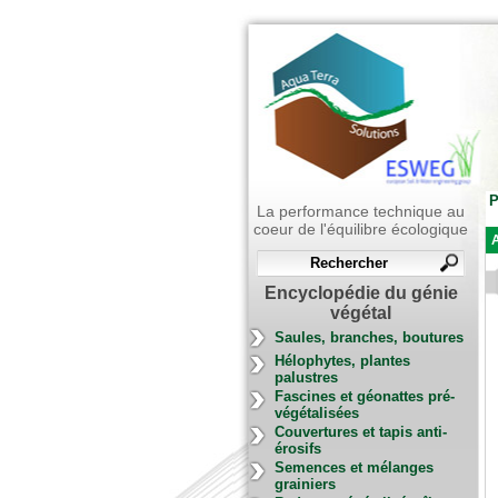
P
La performance technique au
coeur de l'équilibre écologique
A
Encyclopédie du génie
végétal
Saules, branches, boutures
Hélophytes, plantes
palustres
Fascines et géonattes pré-
végétalisées
Couvertures et tapis anti-
érosifs
Semences et mélanges
grainiers